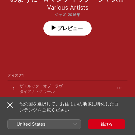
タイム
Various Artists
ジャズ · 2016年
プレビュー
ディスク1
ザ・ルック・オブ・ラヴ
1
ダイアナ・クラール
サムワン・トゥ・ウォッチ・オーヴァー・ミー
他の国を選択して、お住まいの地域に特化したコ
2
ズート・シムズ
ンテンツをご覧ください
アイヴ・ガット・ユー・アンダー・マイ・スキン
3
United States
ローズマリー・クルーニー
続ける
フライ・ミー・トゥ・ザ・ムーン