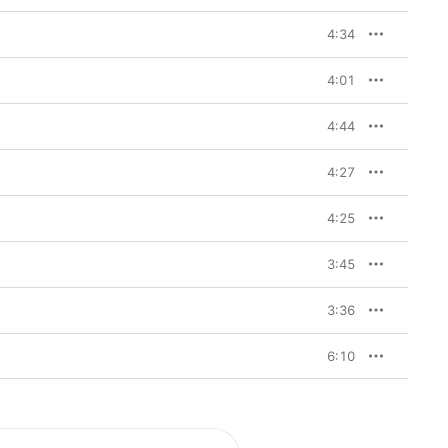
4:34
4:01
4:44
4:27
4:25
3:45
3:36
6:10