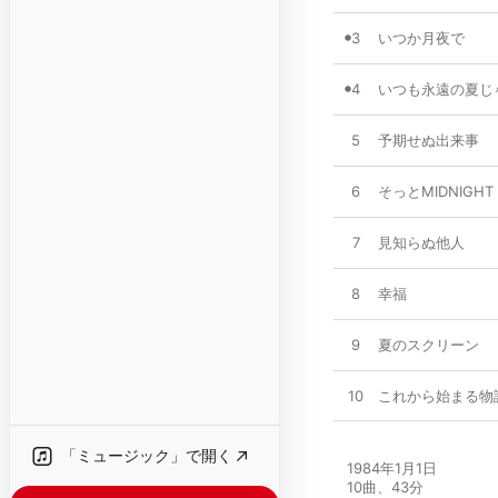
3
いつか月夜で
4
いつも永遠の夏じ
5
予期せぬ出来事
6
そっとMIDNIGHT
7
見知らぬ他人
8
幸福
9
夏のスクリーン
10
これから始まる物
「ミュージック」で開く
1984年1月1日

10曲、43分
