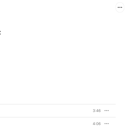
C
3:46
4:06