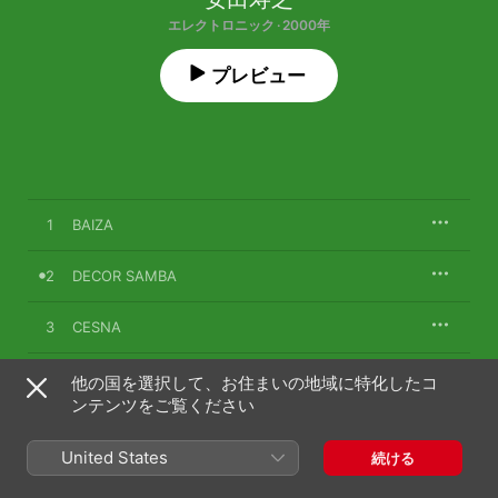
エレクトロニック · 2000年
プレビュー
1
BAIZA
2
DECOR SAMBA
3
CESNA
4
REVERSONIA
他の国を選択して、お住まいの地域に特化したコ
ンテンツをご覧ください
5
NUNCA MAIS
United States
続ける
6
DAY-TO-DAY