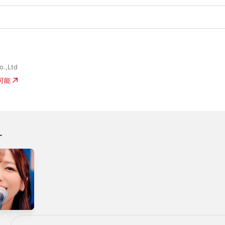
o.,Ltd
入可能
オ