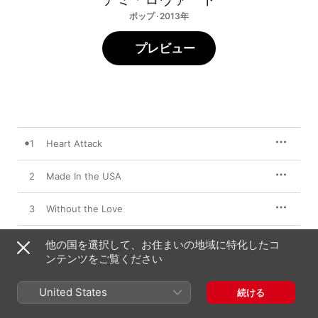
ポップ · 2013年
プレビュー
1
Heart Attack
2
Made In the USA
3
Without the Love
4
Neon Lights
他の国を選択して、お住まいの地域に特化したコ
ンテンツをご覧ください
5
Two Pieces
United States
続ける
6
Nightingale