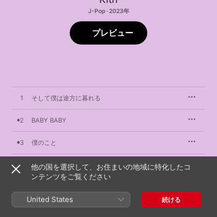
J-Pop · 2023年
プレビュー
1
そして僕は途方に暮れる
2
BABY BABY
3
僕のこと
4
虹
他の国を選択して、お住まいの地域に特化したコ
ンテンツをご覧ください
5
あじさい通り
United States
続ける
6
水色