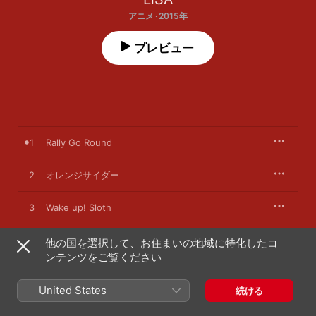
アニメ · 2015年
プレビュー
1
Rally Go Round
2
オレンジサイダー
3
Wake up! Sloth
4
Rally Go Round -Instrumental-
他の国を選択して、お住まいの地域に特化したコ
ンテンツをご覧ください
United States
続ける
2015年5月27日

4曲、17分
