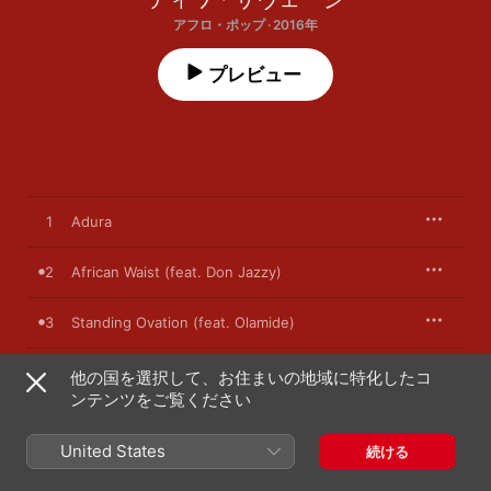
アフロ・ポップ · 2016年
プレビュー
1
Adura
2
African Waist (feat. Don Jazzy)
3
Standing Ovation (feat. Olamide)
4
Rewind
他の国を選択して、お住まいの地域に特化したコ
ンテンツをご覧ください
5
If I Start to Talk (feat. Dr Sid)
United States
続ける
6
Make Time (feat. Iceberg Slim)