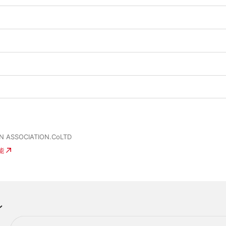
IN ASSOCIATION.CoLTD
能
ン