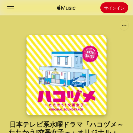
サインイン
検索
ホーム
新着おすすめ
Apple Musicをインストール
ラジオ
日本テレビ系水曜ドラマ「ハコヅメ～
たたかう!交番女子～」オリジナル・サ