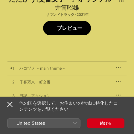
ウンドトラック
井筒昭雄
サウンドトラック · 2021年
プレビュー
1
ハコヅメ ～main theme～
2
千客万来・町交番
3
日課、アクション
他の国を選択して、お住まいの地域に特化したコ
ンテンツをご覧ください
4
サテライト再生
United States
5
寝待ち月ジプシー
続ける