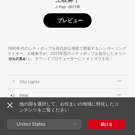
J-Pop · 2017年
プレビュー
1980年代のシティポップを現代的な感覚で更新するシンガーソング
ライター、土岐麻子が、2017年型のシティポップを提示したオリジ
ナルアルバム。サウンドプロデューサーにトオミヨウを迎え、エレ
さらに見る
クトロポップを軸にホーンやストリングスの優雅な音色を配したモ
ダンなサウンドを展開。デジタルとアナログを融合した懐かしくも
新鮮な音の響きが、柔らかく躍動する歌声をひときわ美しく輝かせ
ている。トオミヨウは10曲中8曲の作曲も手掛け、土岐と親交の深
1
City Lights
いシンガーソングライター G.RINA が2曲を提供した。作詞はすべて
土岐自身によるもので、都会で暮らす女性のリアルな気持ちをポッ
プな言葉で描写。孤独や葛藤など生々しい感情も描き込み、スウィ
2
PINK
ートな歌にビターな味わいを加えている。
他の国を選択して、お住まいの地域に特化したコ
3
ンテンツをご覧ください
Valentine
4
Fancy Time
United States
続ける