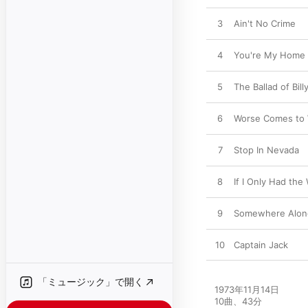
3
Ain't No Crime
4
You're My Home
5
The Ballad of Bill
6
Worse Comes to 
7
Stop In Nevada
8
If I Only Had the
9
Somewhere Along
10
Captain Jack
「ミュージック」で開く
1973年11月14日

10曲、43分
