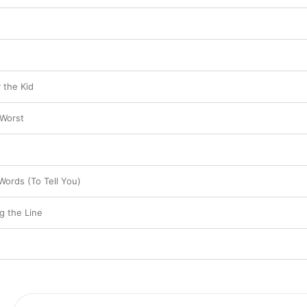
y the Kid
Worst
 Words (To Tell You)
 the Line