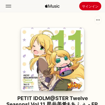
サインイン
検索
ホーム
新着おすすめ
Apple Musicをインストール
ラジオ
PETIT IDOLM@STER Twelve
Seasons! Vol.11 星井美希&あふぅ - EP