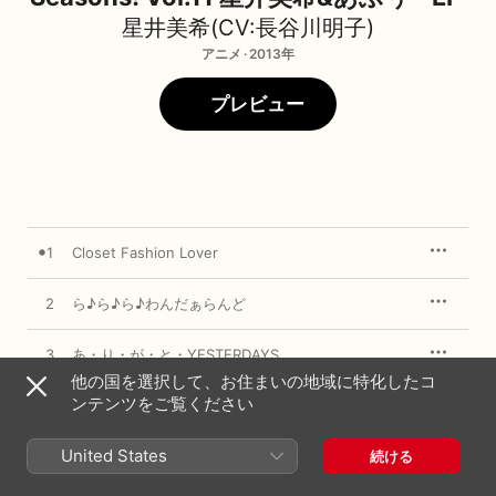
星井美希(CV:長谷川明子)
アニメ · 2013年
プレビュー
1
Closet Fashion Lover
2
ら♪ら♪ら♪わんだぁらんど
3
あ・り・が・と・YESTERDAYS
他の国を選択して、お住まいの地域に特化したコ
ンテンツをご覧ください
4
Closet Fashion Lover (Off Vocal)
United States
続ける
2013年3月27日
