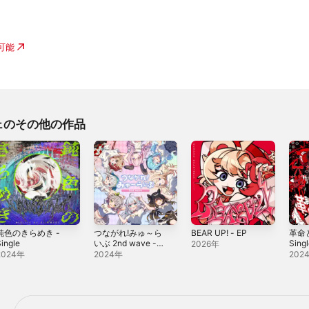
入可能
ェのその他の作品
鈍色のきらめき -
つながれ!みゅ～ら
BEAR UP! - EP
革命
ingle
いぶ 2nd wave -
Sing
2026年
Single
2024年
2024年
202