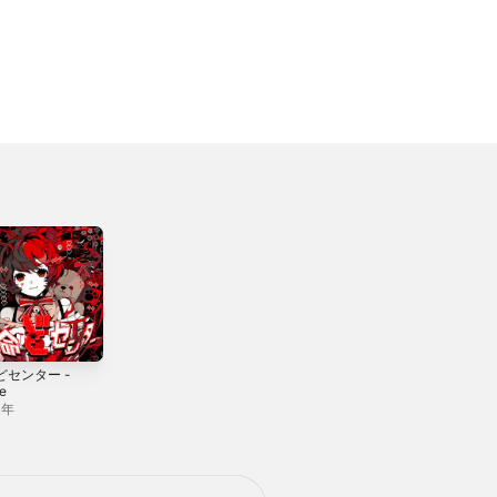
どセンター -
SIGNAL ROAD -
le
Single
4年
2026年