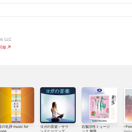
ic LLC
入可能
音の礼拝 music for
ヨガの音楽 – サウ
右脳活性ミュージ
~For
yoga
ンドヒーリング,
ック 無限
Vario