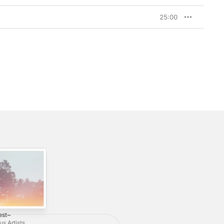
25:00
est~
出雲 IZUMO -
オーム瞑想 - マン
EP
トラ瞑想状態, 心と
us Artists