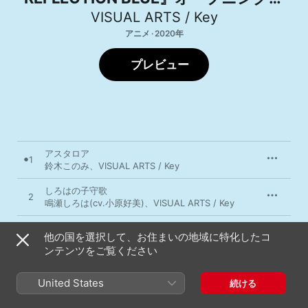
ーマ「アスタロア」 - EP
VISUAL ARTS / Key
アニメ · 2020年
プレビュー
アスタロア
1
鈴木このみ
、
VISUAL ARTS / Key
しろはの子守歌
2
鳴瀬しろは(cv.小原好美)
、
VISUAL ARTS / Key
3
REFLECTION BLUE
他の国を選択して、お住まいの地域に特化したコ
ンテンツをご覧ください
アスタロア (Game Size)
4
鈴木このみ
、
VISUAL ARTS / Key
United States
続ける
アスタロア (Instrumental)
5