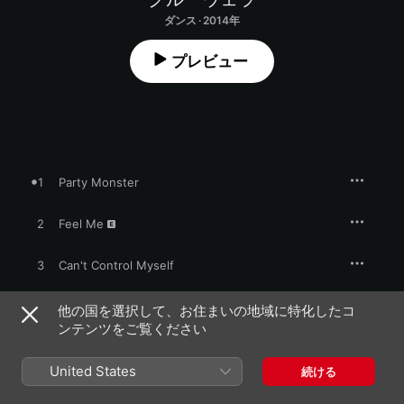
ダンス · 2014年
プレビュー
1
Party Monster
2
Feel Me
3
Can't Control Myself
4
One Minute
他の国を選択して、お住まいの地域に特化したコ
ンテンツをご覧ください
5
Live for the Night (Pegboard Nerds Remix)
United States
続ける