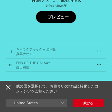
J-Pop · 2024年
プレビュー
ギャラクティック☆北斗魂
1
真島ナオミ
END OF THE GALAXY
2
藤田和哉
2024年9月2日

他の国を選択して、お住まいの地域に特化したコ
2曲、7分

ンテンツをご覧ください
℗ 真島ナオミ
United States
続ける