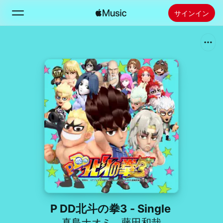
サインイン
検索
ホーム
新着おすすめ
Apple Musicをインストール
ラジオ
P DD北斗の拳3 - Single
真島ナオミ
、
藤田和哉