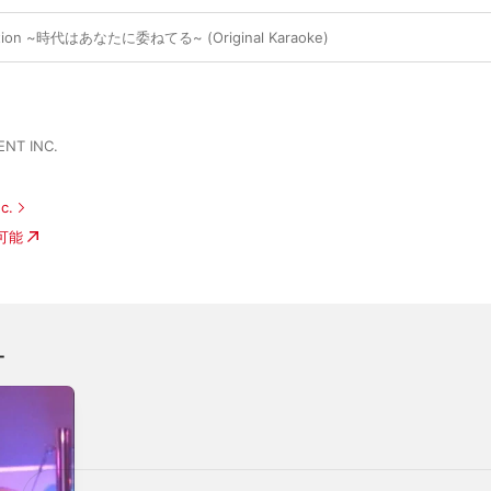
sation ~時代はあなたに委ねてる~ (Original Karaoke)
ENT INC.
c.
入可能
オ