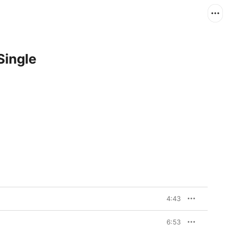
Single
4:43
6:53