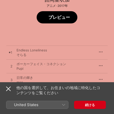
アニメ · 2017年
プレビュー
Endless Loneliness
1
そらる
ポーカーフェイス・コネクション
2
Pupi
日常の輝き
3
mao
他の国を選択して、お住まいの地域に特化したコ
Promised
ンテンツをご覧ください
4
SHOJI from パレードパレード
United States
続ける
薫り語り
5
吉岡亜衣加