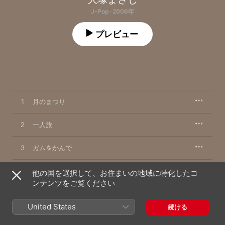
J-Pop · 2006年
プレビュー
1
月のまつり
2
一人旅
3
ガムをかんで
4
春のはじまり
他の国を選択して、お住まいの地域に特化したコ
ンテンツをご覧ください
5
茶色い帽子
United States
続ける
6
ブルースをもう一度