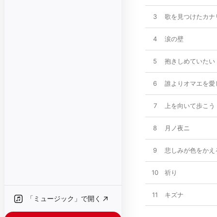
3
歌を見つけたカナ
4
涙の壁
5
抱きしめていたい
6
誰よりオマエを愛
7
上を向いて歩こう
8
月ノ夜ニ
9
悲しみが色をかえ
10
祈り
11
キズナ
「ミュージック」で開く