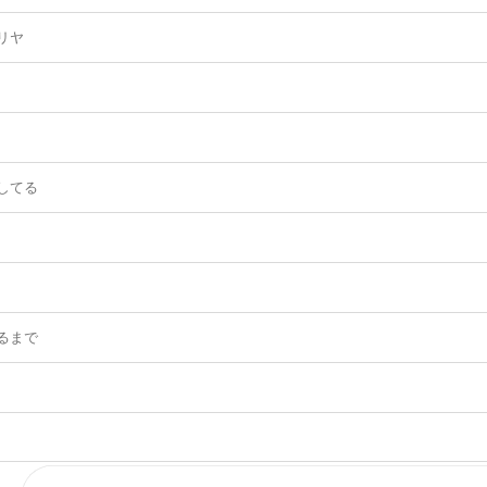
リヤ
してる
るまで