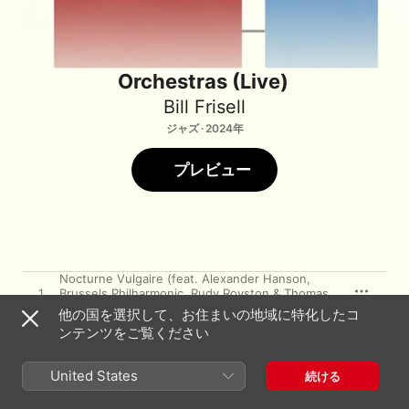
Orchestras (Live)
Bill Frisell
ジャズ · 2024年
プレビュー
Nocturne Vulgaire (feat. Alexander Hanson,
1
Brussels Philharmonic, Rudy Royston & Thomas
Morgan) [Live/Brussels Philharmonic]
他の国を選択して、お住まいの地域に特化したコ
Lush Life (feat. Alexander Hanson, Brussels
ンテンツをご覧ください
2
Philharmonic, Rudy Royston & Thomas Morgan)
[Live/Brussels Philharmonic]
Doom (feat. Alexander Hanson, Brussels
United States
続ける
3
Philharmonic, Rudy Royston & Thomas Morgan)
[Live/Brussels Philharmonic]