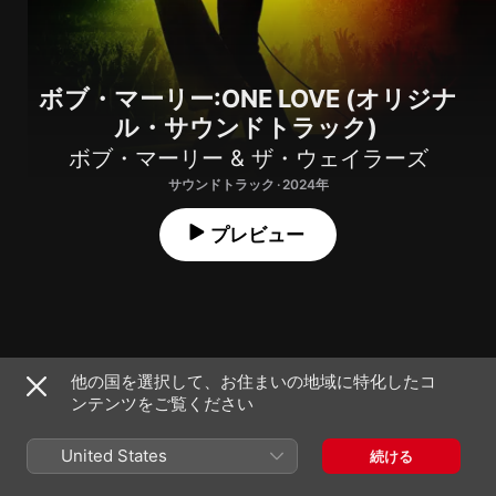
ボブ・マーリー:ONE LOVE (オリジナ
ル・サウンドトラック)
ボブ・マーリー & ザ・ウェイラーズ
サウンドトラック · 2024年
プレビュー
Get Up, Stand Up
他の国を選択して、お住まいの地域に特化したコ
1
ザ・ウェイラーズ
ンテンツをご覧ください
2
Roots, Rock, Reggae
United States
続ける
I Shot The Sheriff