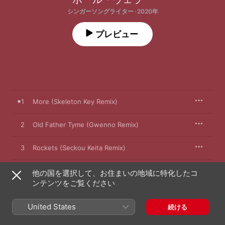
シンガーソングライター · 2020年
プレビュー
1
More (Skeleton Key Remix)
2
Old Father Tyme (Gwenno Remix)
3
Rockets (Seckou Keita Remix)
4
On Sunset (Le SuperHomard Remix)
他の国を選択して、お住まいの地域に特化したコ
ンテンツをご覧ください
5
Rockets (Jane Weaver / Mind Control Remix)
United States
続ける