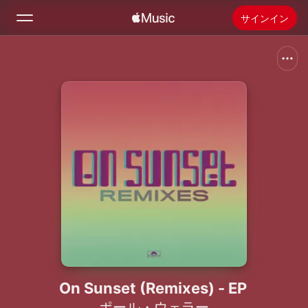
サインイン
検索
ホーム
新着おすすめ
Apple Musicをインストール
ラジオ
On Sunset (Remixes) - EP
ポール・ウェラー