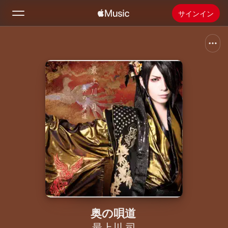
サインイン
検索
ホーム
新着おすすめ
Apple Musicをインストール
ラジオ
奥の唄道
最上川 司