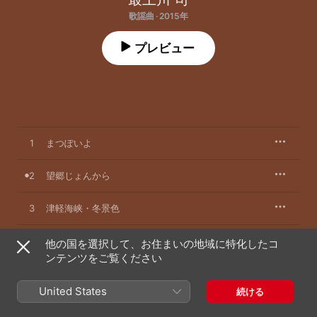
歌謡曲 · 2015年
プレビュー
1
まつぽいよ
2
望郷じょんから
3
津軽海峡・冬景色
4
北酒場
他の国を選択して、お住まいの地域に特化したコ
ンテンツをご覧ください
5
みそ汁の詩
United States
続ける
6
みちのくひとり旅