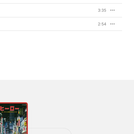
3:35
2:54