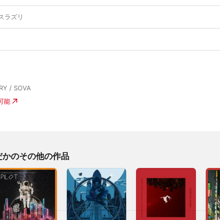
スラズリ
RY / SOVA
入可能
だかのその他の作品