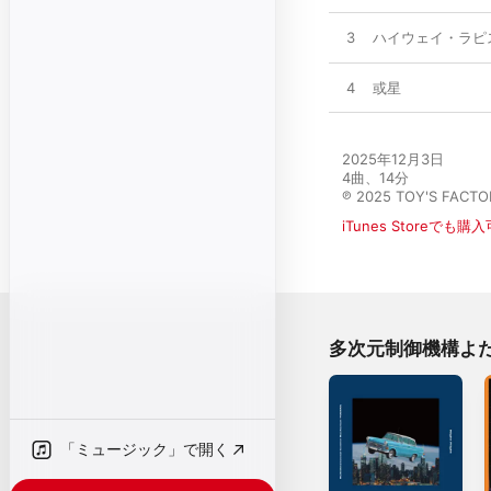
3
ハイウェイ・ラピ
4
或星
2025年12月3日

4曲、14分

℗ 2025 TOY'S FACTO
iTunes Storeでも購
多次元制御機構よ
「ミュージック」で開く