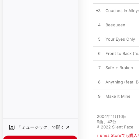
3
Couches In Alley
4
Beequeen
5
Your Eyes Only
6
Front to Back (f
7
Safe + Broken
8
Anything (feat. 
9
Make It Mine
2004年11月16日

9曲、42分

「ミュージック」で開く
℗ 2022 Silent Face
iTunes Storeでも購