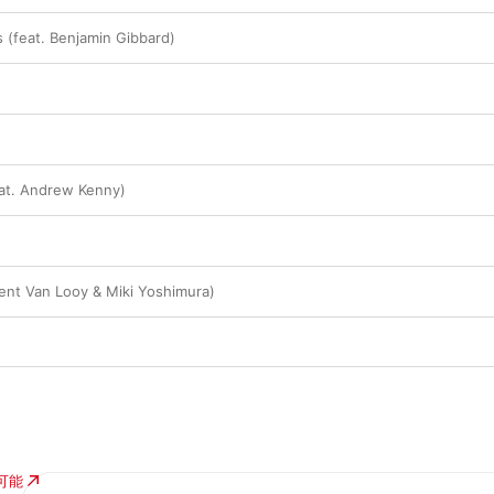
s (feat. Benjamin Gibbard)
eat. Andrew Kenny)
Bent Van Looy & Miki Yoshimura)
入可能