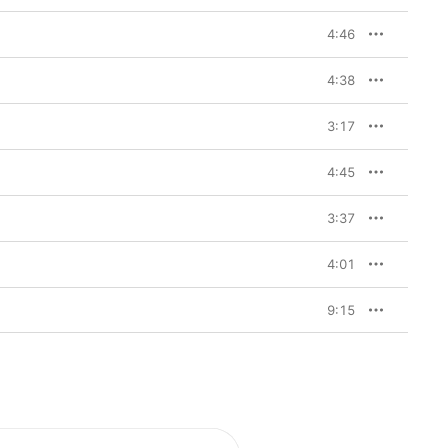
4:46
4:38
3:17
4:45
3:37
4:01
9:15