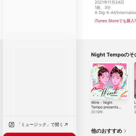
2021年11月24日

1曲、3分

A Dig-It-All/Interna
iTunes Storeでも購
Night Tempo
Wink - Night
L
Tempo presents
C
ザ・昭和グルーヴ
2019年
(Remixes) - EP
「ミュージック」で開く
他のおすすめ