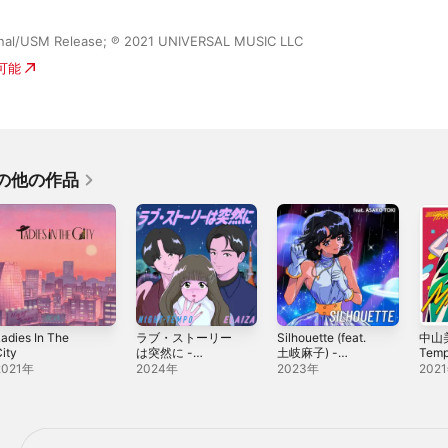
tional/USM Release; ℗ 2021 UNIVERSAL MUSIC LLC
入可能
のその他の作品
adies In The
ラブ・ストーリー
Silhouette (feat.
中山美
ity
は突然に -
土岐麻子) -
Temp
Single
Single
ザ・
2021年
2024年
2023年
202
- Sin