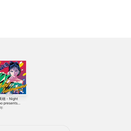
穂 - Night
ロマンスの神様 -
松原みき - Night
o presents
Single
Tempo presents
昭和グルーヴ
ザ・昭和グルーヴ
1年
2023年
2021年
gle
- Single