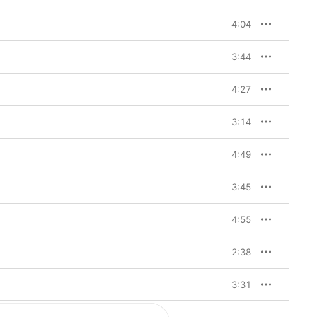
4:04
3:44
4:27
3:14
4:49
3:45
4:55
2:38
3:31