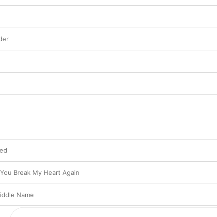
der
ied
t You Break My Heart Again
iddle Name