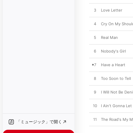
3
Love Letter
4
Cry On My Shoul
5
Real Man
6
Nobody's Girl
7
Have a Heart
8
Too Soon to Tell
9
I Will Not Be Den
10
I Ain't Gonna Le
11
The Road's My M
「ミュージック」で開く