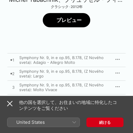
クラシック · 2012年
プレビュー
Symphony Nr. 9, in e op.95, B.178, (Z Nového
1
sveta): Adagio - Allegro Molto
Symphony Nr. 9, in e op.95, B.178, (Z Nového
2
sveta): Largo
Symphony Nr. 9, in e op.95, B.178, (Z Nového
3
sveta): Molto Vivace
Symphony Nr. 9, in e op.95, B.178, (Z Nového
4
他の国を選択して、お住まいの地域に特化したコ
sveta): Allegro con fuoco
ンテンツをご覧ください
5
Slavonic Dances, Op. 46: N°1 in C - Presto
United States
続ける
Slavonic Dances, Op. 46: N°2 in e - Allegretto
6
scherzando