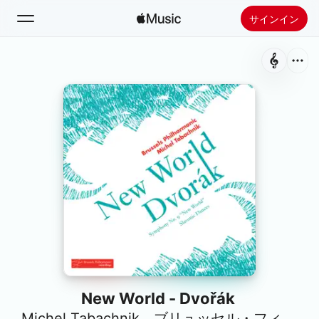
サインイン
検索
ホーム
新着おすすめ
Apple Musicをインストール
ラジオ
New World - Dvořák
Michel Tabachnik
、
ブリュッセル・フィルハーモニック