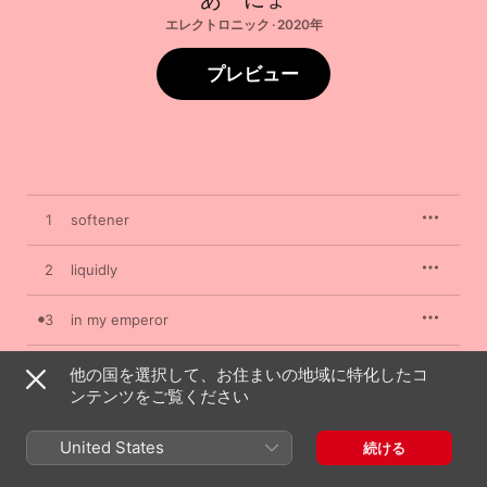
エレクトロニック · 2020年
プレビュー
1
softener
2
liquidly
3
in my emperor
4
lighting
他の国を選択して、お住まいの地域に特化したコ
ンテンツをご覧ください
United States
続ける
2020年2月26日

4曲、19分
