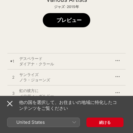
ジャズ · 2015年
プレビュー
デスペラード
1
ダイアナ・クラール
サンライズ
2
ノラ・ジョーンズ
虹の彼方に
3
メロディ・ガルドー
他の国を選択して、お住まいの地域に特化したコ
スマイル
ンテンツをご覧ください
4
マデリン・ペルー
United States
続ける
ドント・ノー・ホワイ (feat. ジェシー・ハリス)
5
原田知世