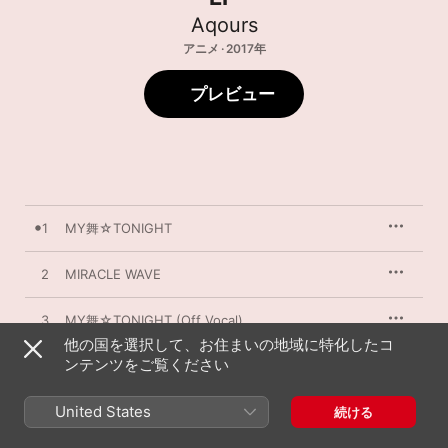
Aqours
アニメ · 2017年
プレビュー
1
MY舞☆TONIGHT
2
MIRACLE WAVE
3
MY舞☆TONIGHT (Off Vocal)
他の国を選択して、お住まいの地域に特化したコ
ンテンツをご覧ください
4
MIRACLE WAVE (Off Vocal)
United States
続ける
2017年11月29日
