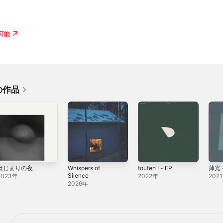
入可能
の作品
はじまりの夜
Whispers of
touten I - EP
薄光 -
Silence
2023年
2022年
202
2026年