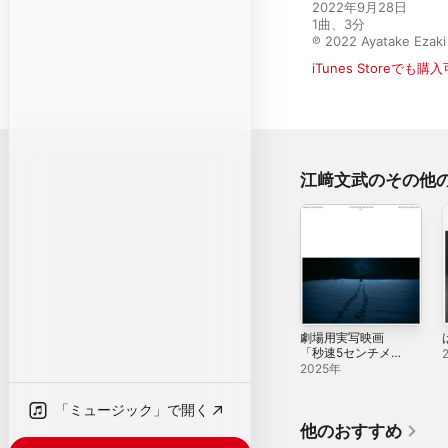
2022年9月28日

1曲、3分

℗ 2022 Ayatake Ezaki
iTunes Storeでも購
江﨑文武のその他
劇場用実写映画
「秒速5センチメー
トル」オリジナ
2025年
ル・サウンドトラ
ック
「ミュージック」で開く
他のおすすめ