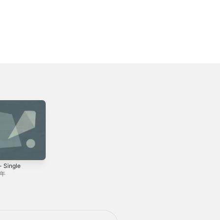
 Single
いい湯だな -
Suite: Reflection -
Single
Reverb
1年
2024年
2025年