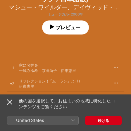
マシュー・ワイルダー
、
デイヴィッド・ジッペル
ミュージカル · 2000年
プレビュー
家に名誉を
1
一城みゆ希
、
京田尚子
、
伊東恵里
リフレクション (『ムーラン』より)
2
伊東恵里
闘志を燃やせ!
3
他の国を選択して、お住まいの地域に特化したコ
山寺宏一
、
伊東恵里
、
園岡新太郎
、
中尾隆聖
、
小田 豊
、
塩屋浩三
ンテンツをご覧ください
愛しい女よ
4
中尾隆聖
、
小田 豊
、
塩屋浩三
、
すずきまゆみ
、
安原義人
United States
続ける
トゥルー・トゥ・ユア・ハート