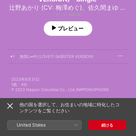
辻野あかり (CV: 梅澤めぐ)
、
佐久間まゆ (CV: 牧野由依)
アニメ · 2023年
プレビュー
1
無限L∞PだLOVE♡ (M@STER VERSION)
2023年8月31日

1曲、4分

℗ 2023 Nippon Columbia Co., Ltd./NIPPONOPHONE
他の国を選択して、お住まいの地域に特化したコ
ンテンツをご覧ください
辻野あかり (CV: 梅澤めぐ)のその他の作品
United States
続ける