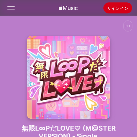
サインイン
検索
ホーム
新着おすすめ
Apple Musicをインストール
ラジオ
無限L∞PだLOVE♡ (M@STER
VERSION) - Single