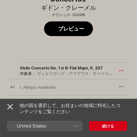
ギドン・クレーメル
クラシック · 2009年
プレビュー
Violin Concerto No. 1 in B-Flat Major, K. 207
作曲者：
ヴォルフガング・アマデウス・モーツァルト
クレメ
1
I. Allegro moderato
2
II. Adagio
他の国を選択して、お住まいの地域に特化したコ
ンテンツをご覧ください
3
III. Presto
United States
続ける