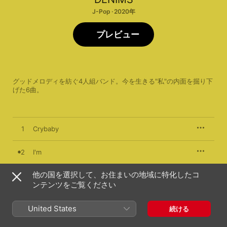
J-Pop · 2020年
プレビュー
グッドメロディを紡ぐ4人組バンド。今を生きる"私"の内面を掘り下
げた6曲。
1
Crybaby
2
I'm
他の国を選択して、お住まいの地域に特化したコ
3
The Lights
ンテンツをご覧ください
4
Crush
United States
続ける
5
Stomp my feet