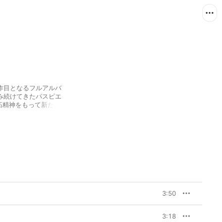
5作目となるフルアルバ
み続けてきたパスピエ
開拓精神をもって新たなサウ
"ONE"は、ヒップホッ
なったほか、アルバムの
け抜ける"グラフィティ
フェクトを噛ませたヴォーカ
グ体験を目指している。
田なつき（Vo）の歌詞に
3:50
3:18