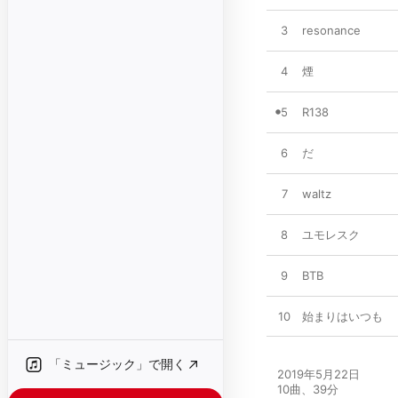
3
resonance
4
煙
5
R138
6
だ
7
waltz
8
ユモレスク
9
BTB
10
始まりはいつも
「ミュージック」で開く
2019年5月22日

10曲、39分
