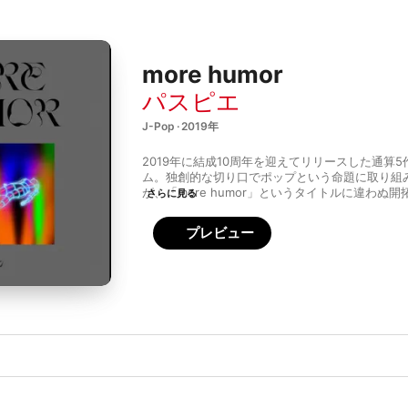
more humor
パスピエ
J-Pop · 2019年
2019年に結成10周年を迎えてリリースした通算
ム。独創的な切り口でポップという命題に取り組
が、「more humor」というタイトルに違わぬ
さらに見る
ンド表現を打ち出した作品。リードトラックである
プビートに湿り気を帯びた旋律が伝うナンバーと
プレビュー
幕開けと同時にエッジィなコンビネーションで駆
ー"、3拍子のドリームポップ"waltz"など、エ
ルや多重コーラスも用いながら幻惑的なリスニン
不意打ちのようにセンチメントを忍ばせる、大胡
も注目。