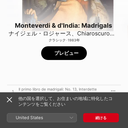
Monteverdi & d'India: Madrigals
ナイジェル・ロジャース
、
Chiaroscuro
、
ロン
クラシック · 1983年
プレビュー
Il primo libro de madrigali: No. 13, Interdette
1
speranz'e van desio
他の国を選択して、お住まいの地域に特化したコ
Il sesto libro de madrigali: No. 2, Zefiro torna
ンテンツをご覧ください
2
ナイジェル・ロジャース
、
Chiaroscuro
United States
続ける
Il sesto libro de madrigali: No. 9, Batto qui
3
pianse Ergasto