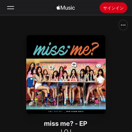
サインイン
検索
ホーム
新着おすすめ
Apple Musicをインストール
ラジオ
miss me? - EP
I.O.I