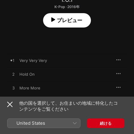
K-Pop · 2016年
プレビュー
1
Very Very Very
2
Hold On
3
More More
4
PING PONG
他の国を選択して、お住まいの地域に特化したコ
ンテンツをご覧ください
5
M-Maybe
United States
続ける