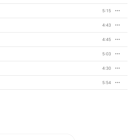
5:15
4:43
4:45
5:03
4:30
5:54