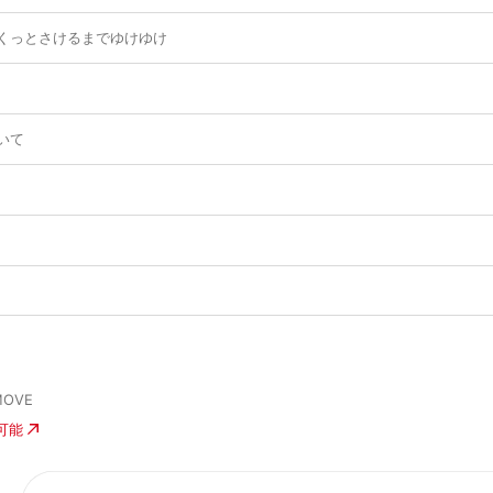
くっとさけるまでゆけゆけ
いて
MOVE
入可能