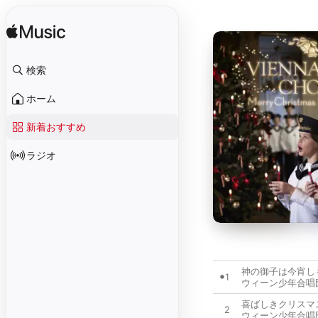
検索
ホーム
新着おすすめ
ラジオ
神の御子は今宵し
1
ウィーン少年合唱
喜ばしきクリスマ
2
ウィーン少年合唱