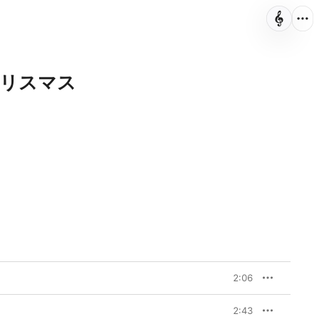
クリスマス
2:06
2:43