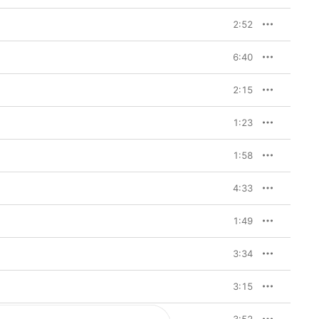
2:52
6:40
2:15
1:23
1:58
4:33
1:49
3:34
3:15