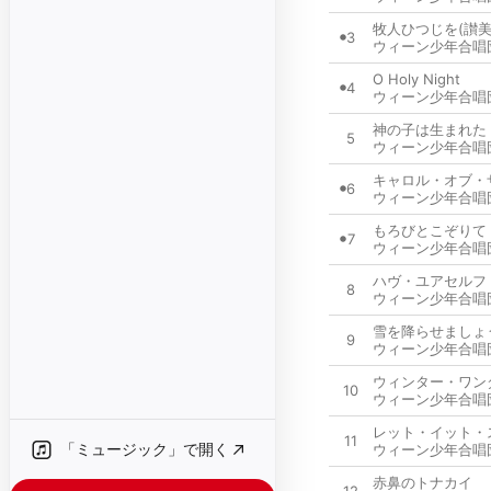
牧人ひつじを(讃美
3
ウィーン少年合唱
O Holy Night
4
ウィーン少年合唱
神の子は生まれた
5
ウィーン少年合唱
キャロル・オブ・
6
ウィーン少年合唱
もろびとこぞりて
7
ウィーン少年合唱
ハヴ・ユアセルフ
8
ウィーン少年合唱
雪を降らせましょ
9
ウィーン少年合唱
ウィンター・ワン
10
ウィーン少年合唱
レット・イット・
11
「ミュージック」で開く
ウィーン少年合唱
赤鼻のトナカイ