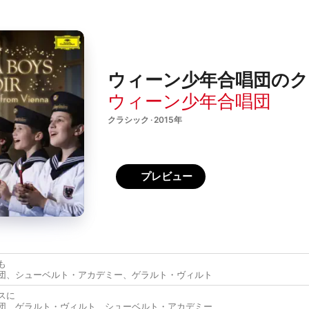
ウィーン少年合唱団の
ウィーン少年合唱団
クラシック · 2015年
プレビュー
も
団
、
シューベルト・アカデミー
、
ゲラルト・ヴィルト
スに
団
、
ゲラルト・ヴィルト
、
シューベルト・アカデミー