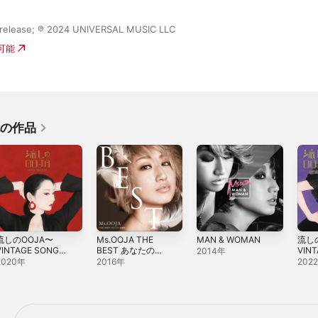
release; ℗ 2024 UNIVERSAL MUSIC LLC
入可能
他の作品
流しのOOJA〜
Ms.OOJA THE
MAN & WOMAN
流しの
VINTAGE SONG
BEST あなたの主
VIN
2014年
COVERS〜
題歌
COV
2020年
2016年
202