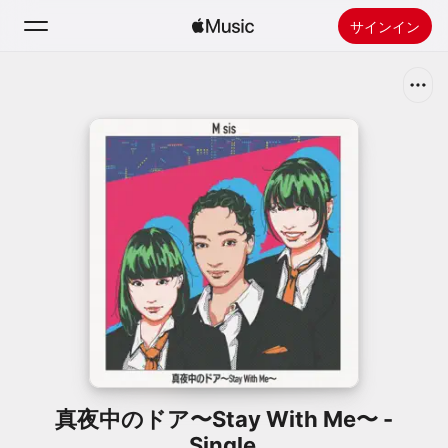
サインイン
検索
ホーム
新着おすすめ
Apple Musicをインストール
ラジオ
真夜中のドア〜Stay With Me〜 -
Single