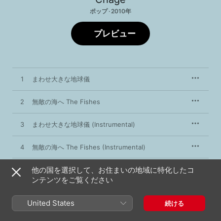
ポップ · 2010年
プレビュー
1
まわせ大きな地球儀
2
無敵の海へ The Fishes
3
まわせ大きな地球儀 (Instrumental)
4
無敵の海へ The Fishes (Instrumental)
他の国を選択して、お住まいの地域に特化したコ
ンテンツをご覧ください
2010年1月1日

4曲、23分

℗ 2010 UNIVERSAL SIGMA, a division of UNIVERSAL MUSIC 
United States
続ける
LLC