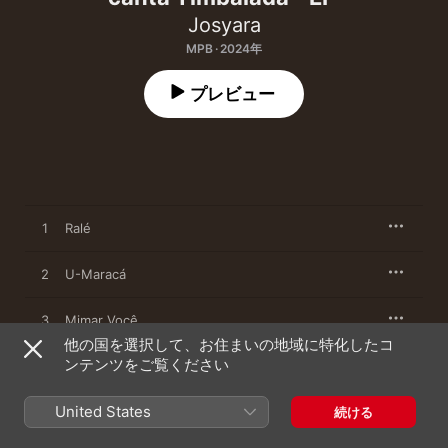
Josyara
MPB · 2024年
プレビュー
1
Ralé
2
U-Maracá
3
Mimar Você
他の国を選択して、お住まいの地域に特化したコ
ンテンツをご覧ください
4
Namoro a Dois
United States
5
Margarida Perfumada
続ける