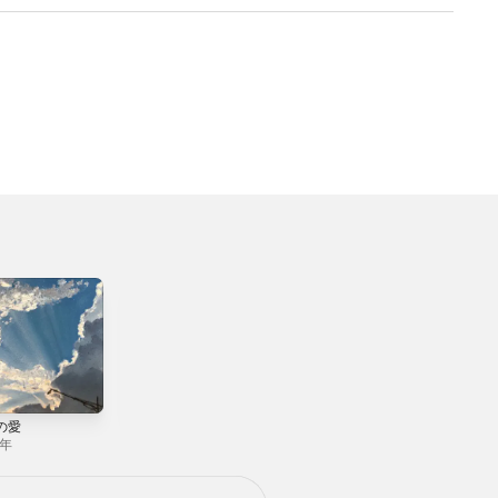
の愛
ベスト オブ くるり
THE PIER
/ TOWER OF
1年
2014年
MUSIC LOVER
2011年
2