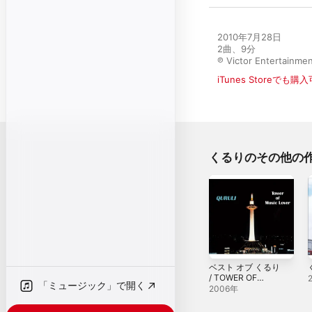
2010年7月28日

2曲、9分

℗ Victor Entertainment
iTunes Storeでも購
くるりのその他の
ベスト オブ くるり
/ TOWER OF
「ミュージック」で開く
MUSIC LOVER
2006年