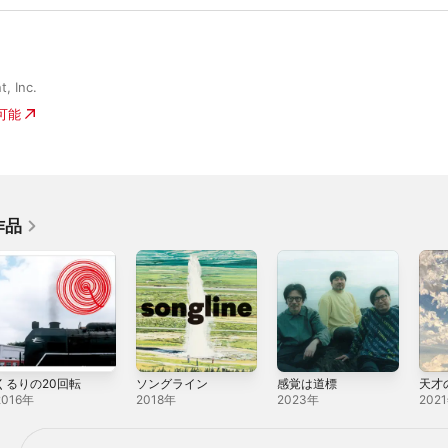
, Inc.
入可能
作品
くるりの20回転
ソングライン
感覚は道標
天才
2016年
2018年
2023年
202