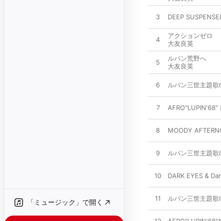
3
DEEP SUSPEN
アクションゼロ
4
大友良英
ルパン荒野へ
5
大友良英
6
ルパン三世主題歌Ⅱ Sl
7
AFRO"LUPIN'68"
8
MOODY AFTE
9
ルパン三世主題歌ⅡMal
10
DARK EYES & Dar
11
ルパン三世主題歌ⅠInn
「ミュージック」で開く