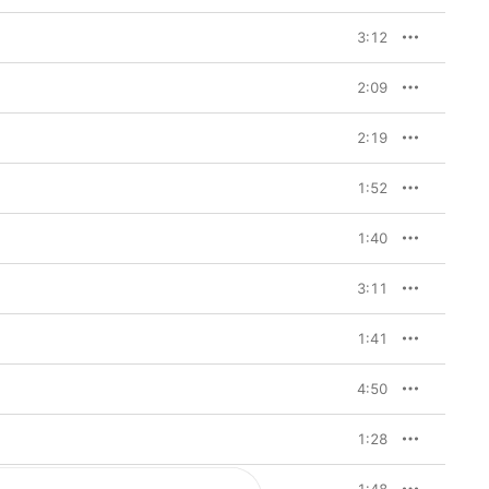
3:12
2:09
2:19
1:52
1:40
3:11
1:41
4:50
1:28